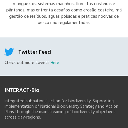
manguezais, sistemas marinhos, florestas costeiras e
pântanos, mas enfrenta desafios como erosão costeira, má
gestão de resíduos, águas poluídas e práticas nocivas de
pesca não regulamentadas.
Twitter Feed
Check out more tweets
Here
INTERACT-Bio
Integrated subnational action for biodiversity: Supporting
implementation of National Biodiversity Strategy and Action
Plans through the mainstreaming of biodiversity objectives
across city-regions.